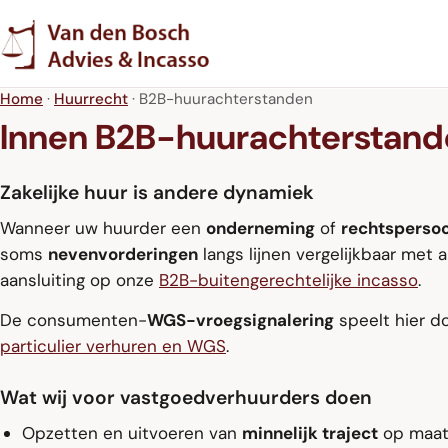
Home
·
Huurrecht
· B2B-huurachterstanden
Innen B2B-huurachterstan
Zakelijke huur is andere dynamiek
Wanneer uw huurder een
onderneming
of
rechtsperso
soms
nevenvorderingen
langs lijnen vergelijkbaar met
aansluiting op onze
B2B-buitengerechtelijke incasso
.
De consumenten-
WGS-vroegsignalering
speelt hier do
particulier verhuren en WGS
.
Wat wij voor vastgoedverhuurders doen
Opzetten en uitvoeren van
minnelijk traject
op maat 