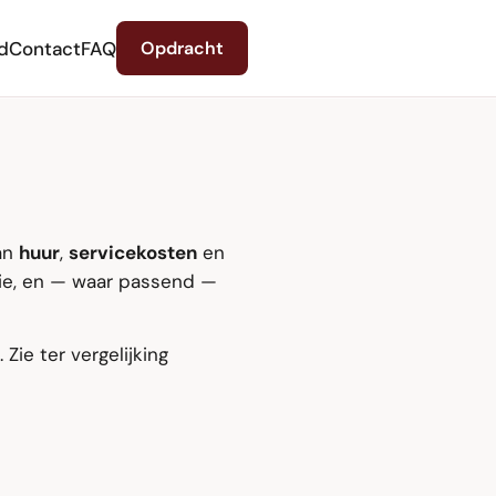
d
Contact
FAQ
Opdracht
van
huur
,
servicekosten
en
tie, en — waar passend —
Zie ter vergelijking