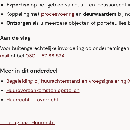
Expertise
op het gebied van huur- en incassorecht in
Koppeling met
procesvoering
en
deurwaarders
bij n
Ontzorgen
als u meerdere objecten of portefeuilles 
Aan de slag
Voor buitengerechtelijke invordering op ondernemingen 
mail
of bel
030 – 87 88 524
.
Meer in dit onderdeel
Begeleiding bij huurachterstand en vroegsignalering 
Huurovereenkomsten opstellen
Huurrecht — overzicht
← Terug naar Huurrecht