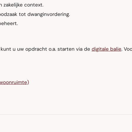
 zakelijke context.
oodzaak tot dwanginvordering.
beheert.
kunt u uw opdracht o.a. starten via de
digitale balie
. Vo
(woonruimte)