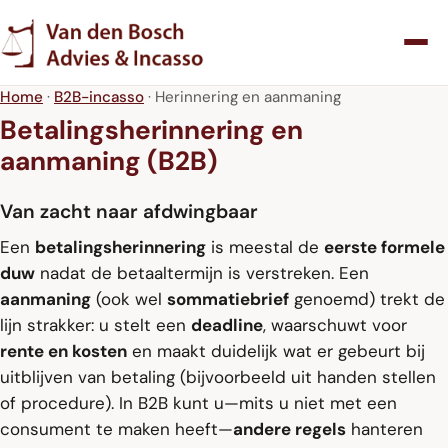
Home
·
B2B-incasso
· Herinnering en aanmaning
Betalingsherinnering en
aanmaning (B2B)
Van zacht naar afdwingbaar
Een
betalingsherinnering
is meestal de
eerste formele
duw
nadat de betaaltermijn is verstreken. Een
aanmaning
(ook wel
sommatiebrief
genoemd) trekt de
lijn strakker: u stelt een
deadline
, waarschuwt voor
rente en kosten
en maakt duidelijk wat er gebeurt bij
uitblijven van betaling (bijvoorbeeld uit handen stellen
of procedure). In B2B kunt u—mits u niet met een
consument te maken heeft—
andere regels
hanteren