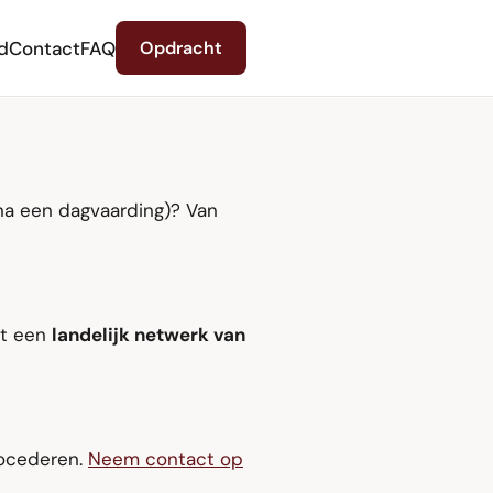
d
Contact
FAQ
Opdracht
na een dagvaarding)? Van
et een
landelijk netwerk van
rocederen.
Neem contact op