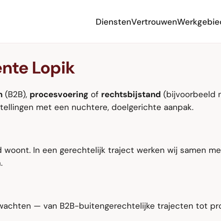
Diensten
Vertrouwen
Werkgebie
ente Lopik
n
(B2B),
procesvoering
of
rechtsbijstand
(bijvoorbeeld 
tellingen met een nuchtere, doelgerichte aanpak.
d woont. In een gerechtelijk traject werken wij samen m
.
erwachten — van B2B-buitengerechtelijke trajecten tot p